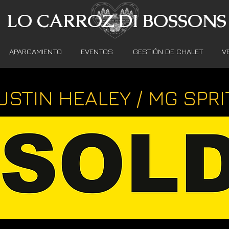
LO CARROZ DI BOSSONS
APARCAMIENTO
EVENTOS
GESTIÓN DE CHALET
V
USTIN HEALEY / MG SPRI
Date of 1st registration : 1962
price : CHF 20'000.-