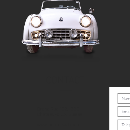
CONTACT
Grand Rue 102, 1660
Château-d’Œx, Suisse
www.locarrozdib.com