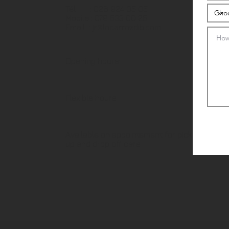
Tél : 026 924 05 05
Mobile : 079 533 00 25
Email :
jr@locarrozdib.com
Opening hours:
Flexible hours
Available on appointement for pick
up and drop off cars